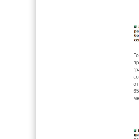
Г
пр
г
с
от
65
ме