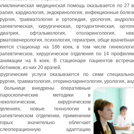
ликлиническая медицинская помощь оказывается по 27 в
рапия, кардиология, эндокринология, инфекционные болез
рургия, травматология и ортопедия, урология, андролог
рапевтическая, хирургическая, ортодонтическая, орто
едиатрия, офтальмология, отоларингология, нев
рматовенерология, психология, гериатрия, обще врачебная
еется стационар на 186 коек, в том числе гинекологи
рапевтическое, хирургическое отделения по 14 профилям
еанимации на 6 коек. В стационаре пациентов встреча
ботников, из них 20 врачей.
ирургические услуги оказываются по семи специальнос
рургия, травматология, оториноларингология, урология, ан
 больнице внедрены оперативные
апароскопические методики в
инекологическом, хирургическом
тделениях, новые технологии в
рапевтическом отделении, применении
оторых значительно облегчает
ослеоперационную адаптацию