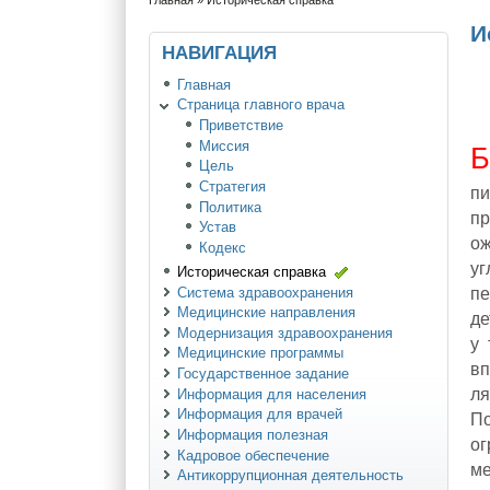
Главная
» Историческая справка
И
НАВИГАЦИЯ
Главная
Страница главного врача
Приветствие
Миссия
Цель
Стратегия
п
Политика
п
Устав
о
Кодекс
у
Историческая справка
Система здравоохранения
пе
Медицинские направления
де
Модернизация здравоохранения
у 
Медицинские программы
вп
Государственное задание
ля
Информация для населения
Информация для врачей
По
Информация полезная
о
Кадровое обеспечение
м
Антикоррупционная деятельность