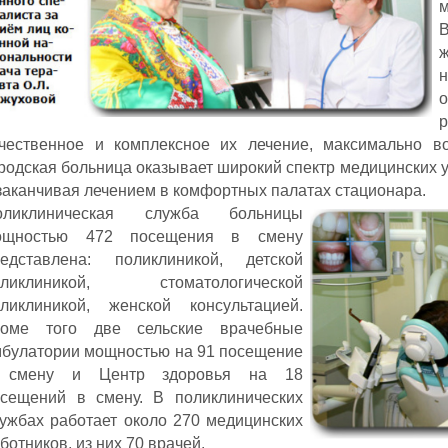
н
р
чественное и комплексное их лечение, максимально во
родская больница оказывает широкий спектр медицинских у
заканчивая лечением в комфортных палатах стационара.
оликлиническая служба больницы
ощностью 472 посещения в смену
редставлена: поликлиникой, детской
оликлиникой, стоматологической
оликлиникой, женской консультацией.
роме того две сельские врачебные
булатории мощностью на 91 посещение
 смену и Центр здоровья на 18
осещений в смену. В поликлинических
ужбах работает около 270 медицинских
ботников, из них 70 врачей.