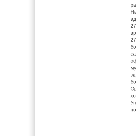
ра
Н
а
2
вр
27
б
с
о
м
зд
бо
Ор
хо
Уп
по