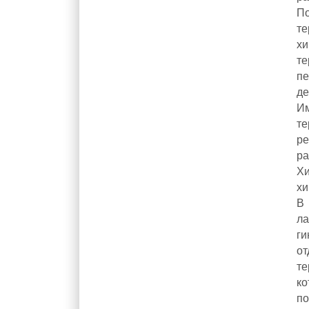
По
те
хи
те
п
де
Им
те
р
ра
Х
хи
В
л
г
о
те
к
п