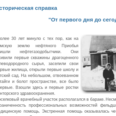
сторическая справка
"От первого дня до сег
Б
олее 30 лет минуло с тех пор, как на
имскую землю нефтяного Приобья
ришли нефтегазодобытчики. Они
живили первые скважины драгоценного
глеводородного сырья, заселили свои
рвые жилища, открыли первые школу и
тский сад. На небольшом, отвоеванном
тайги и болот пространстве, все было
ервые. Взошли здесь и первые ростки
нторского здравоохранения.
селковый врачебный участок располагался в бараке. Несм
граниченность профессиональных возможностей фельд
едицинскую помощь. Экстренная помощь оказывалась ч