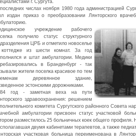
ециалистами г. Сургута.
последних числах ноября 1980 года администрацией Сур
ыл издан приказ о преобразовании Лянторского врачеб
булаторию.
едицинское учреждение рабочего
оселка получило статус структурного
дразделения ЦРБ и отметило новоселье
 коттедже из шести комнат. За год
полнился и штат амбулатории. Медики
еребазировались в Бранденбург - так
зывали жители поселка красивое по тем
ременам деревянное здание,
зведенное эстонскими дорожниками.
984 год - заметная веха на пути
нторского здравоохранения: решением
полнительного комитета Сургутского районного Совета на
ачебной амбулатории присвоен статус участковой боль
тором разместилось 25 больничных коек общего профиля. 
сполагавшая двумя кабинетами терапевтов, а также педиат
нторская участковая больница переименована в Лянтор