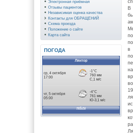
сп
Электронная приёмная
Отзывы пациентов
В 
Независимая оценка качества
б
Контакты для ОБРАЩЕНИЙ
ам
Схема проезда
М
Положение о сайте
Карта сайта
п
по
в
ПОГОДА
по
Лянтор
п
на
в
во
1
ля
ис
вр
ко
ра
Ля