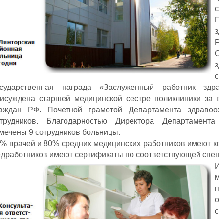
с
з
с
осударственная награда «Заслуженный работник здр
исуждена старшей медицинской сестре поликлиники за 
раждан РФ. Почетной грамотой Департамента здраво
отрудников. Благодарностью Директора Департамент
мечены 9 сотрудников больницы.
% врачей и 80% средних медицинских работников имеют к
дработников имеют сертификаты по соответствующей спец