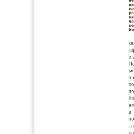
ка
го
и 
П
м
п
п
п
К
ам
в
п
сл
ра