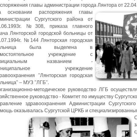
споряжения главы администрации города Лянтора от 22.04
а основании распоряжения главы
дминистрации Сургутского района от
7.06.1993г. №308, приказа главного
ача Лянторской городской больницы от
.07.1994г. №144 Лянторская городская
ольница была выделена в
амостоятельное учреждение с
фициальным названием -
униципальное учреждение
равоохранения "Лянторская городская
льница" – МУЗ "ЛГБ".
ганизационно-методическое руководство ЛГБ осуществл
зяйственное руководство - Комитет по имуществу Сургутско
равление здравоохранения Администрации Сургутского
мощь оказывалась Сургутской ЦРКБ и специализированным
С