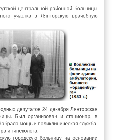
гутской центральной районной больницы
ного участка в Лянторскую врачебную
родных депутатов 24 декабря Лянторская
ницы. Был организован и стационар, в
Набрала мощь и поликлиническая служба,
ра и гинеколога.
скую городскую больницу на основании