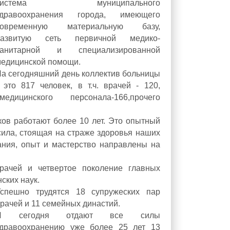
система муниципального
здравоохранения города, имеющего
современную материальную базу,
развитую сеть первичной медико-
санитарной и специализированной
едицинской помощи.
а сегодняшний день коллектив больницы
 это 817 человек, в т.ч. врачей - 120,
дицинского персонала-166,прочего
ов работают более 10 лет. Это опытный
ила, стоящая на страже здоровья наших
нания, опыт и мастерство направлены на
рачей и четвертое поколение главных
ских наук.
Успешно трудятся 18 супружеских пар
рачей и 11 семейных династий.
И сегодня отдают все силы
здравоохранению уже более 25 лет 13