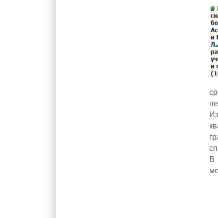
с
пе
Из
кв
гр
сп
В
ме