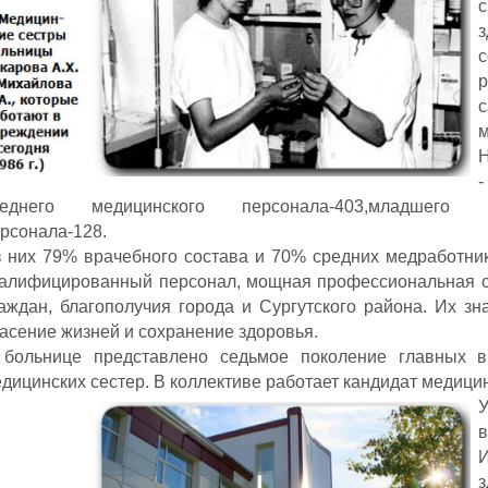
м
Н
-
реднего медицинского персонала-403,младшего ме
рсонала-128.
 них 79% врачебного состава и 70% средних медработник
алифицированный персонал, мощная профессиональная с
аждан, благополучия города и Сургутского района. Их з
асение жизней и сохранение здоровья.
 больнице представлено седьмое поколение главных в
дицинских сестер. В коллективе работает кандидат медицин
в